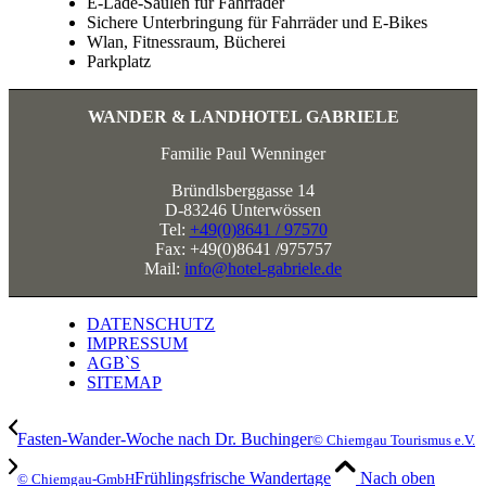
E-Lade-Säulen für Fahrräder
Sichere Unterbringung für Fahrräder und E-Bikes
Wlan, Fitnessraum, Bücherei
Parkplatz
WANDER & LANDHOTEL GABRIELE
Familie Paul Wenninger
Bründlsberggasse 14
D-83246 Unterwössen
Tel:
+49(0)8641 / 97570
Fax: +49(0)8641 /975757
Mail:
info@hotel-gabriele.de
DATENSCHUTZ
IMPRESSUM
AGB`S
SITEMAP
Fasten-Wander-Woche nach Dr. Buchinger
© Chiemgau Tourismus e.V.
Frühlingsfrische Wandertage
Nach oben
© Chiemgau-GmbH